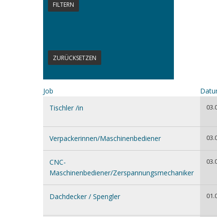
Job
Dat
03.
Tischler /in
03.
Verpackerinnen/Maschinenbediener
03.
CNC-
Maschinenbediener/Zerspannungsmechaniker
01.
Dachdecker / Spengler